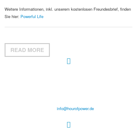
Weitere Informationen, inkl. unserem kostenlosen Freundesbrief, finden
Sie hier:
Powerful Life
READ MORE
Hour of Power Deutschland
Verein zur Förderung der Verkündigung
des Evangeliums e.V.
Steinerne Furt 78
D-86167 Augsburg
Tel.: (+49) 0 8 21 / 420 96 96
E-Mail:
info@hourofpower.de
Sendezeiten Hour of Power