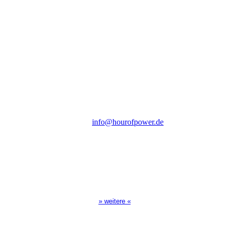
Hour of Power Deutschland
Verein zur Förderung der Verkündigung
des Evangeliums e.V.
Steinerne Furt 78
D-86167 Augsburg
Tel.: (+49) 0 8 21 / 420 96 96
E-Mail:
info@hourofpower.de
Sendezeiten Hour of Power
10:30 Uhr auf TELE 5,
17:00 Uhr auf Bibel TV
» weitere «
Spendenkonto
: