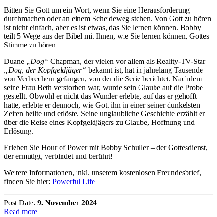
Bitten Sie Gott um ein Wort, wenn Sie eine Herausforderung
durchmachen oder an einem Scheideweg stehen. Von Gott zu hören
ist nicht einfach, aber es ist etwas, das Sie lernen können. Bobby
teilt 5 Wege aus der Bibel mit Ihnen, wie Sie lernen können, Gottes
Stimme zu hören.
Duane
„Dog“
Chapman, der vielen vor allem als Reality-TV-Star
„Dog, der Kopfgeldjäger“
bekannt ist, hat in jahrelang Tausende
von Verbrechern gefangen, von der die Serie berichtet. Nachdem
seine Frau Beth verstorben war, wurde sein Glaube auf die Probe
gestellt. Obwohl er nicht das Wunder erlebte, auf das er gehofft
hatte, erlebte er dennoch, wie Gott ihn in einer seiner dunkelsten
Zeiten heilte und erlöste. Seine unglaubliche Geschichte erzählt er
über die Reise eines Kopfgeldjägers zu Glaube, Hoffnung und
Erlösung.
Erleben Sie Hour of Power mit Bobby Schuller – der Gottesdienst,
der ermutigt, verbindet und berührt!
Weitere Informationen, inkl. unserem kostenlosen Freundesbrief,
finden Sie hier:
Powerful Life
Post Date:
9. November 2024
Read more