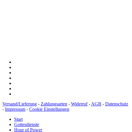
Baden-Württembergische Bank
BLZ: 600 501 01
Konto: 28 94 829
IBAN: DE43600501010002894829
BIC: SOLADEST600
Versand/Lieferung
-
Zahlungsarten
-
Widerruf
-
AGB
-
Datenschutz
-
Impressum
-
Cookie Einstellungen
Start
Gottesdienste
Hour of Power