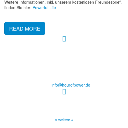
Weitere Informationen, inkl. unserem kostenlosen Freundesbrief,
finden Sie hier:
Powerful Life
READ MORE
Hour of Power Deutschland
Verein zur Förderung der Verkündigung
des Evangeliums e.V.
Steinerne Furt 78
D-86167 Augsburg
Tel.: (+49) 0 8 21 / 420 96 96
E-Mail:
info@hourofpower.de
Sendezeiten Hour of Power
10:30 Uhr auf TELE 5,
17:00 Uhr auf Bibel TV
» weitere «