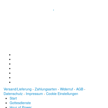
Spendenkonto
:
Baden-Württembergische Bank
BLZ: 600 501 01
Konto: 28 94 829
IBAN: DE43600501010002894829
BIC: SOLADEST600
Versand/Lieferung
-
Zahlungsarten
-
Widerruf
-
AGB
-
Datenschutz
-
Impressum
-
Cookie Einstellungen
Start
Gottesdienste
Hour of Power