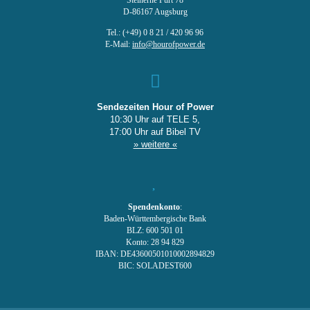
Steinerne Furt 78
D-86167 Augsburg
Tel.: (+49) 0 8 21 / 420 96 96
E-Mail:
info@hourofpower.de
Sendezeiten Hour of Power
10:30 Uhr auf TELE 5,
17:00 Uhr auf Bibel TV
» weitere «
Spendenkonto
:
Baden-Württembergische Bank
BLZ: 600 501 01
Konto: 28 94 829
IBAN: DE43600501010002894829
BIC: SOLADEST600