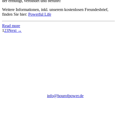
der ermutigt, verbindet und berührt!
Weitere Informationen, inkl. unserem kostenlosen Freundesbrief,
finden Sie hier:
Powerful Life
Read more
1
2
3
Next →
Hour of Power Deutschland
Verein zur Förderung der Verkündigung
des Evangeliums e.V.
Steinerne Furt 78
D-86167 Augsburg
Tel.: (+49) 0 8 21 / 420 96 96
E-Mail:
info@hourofpower.de
Sendezeiten Hour of Power