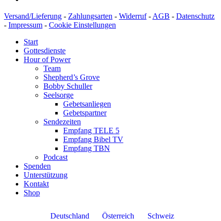
Versand/Lieferung
-
Zahlungsarten
-
Widerruf
-
AGB
-
Datenschutz
-
Impressum
-
Cookie Einstellungen
Start
Gottesdienste
Hour of Power
Team
Shepherd’s Grove
Bobby Schuller
Seelsorge
Gebetsanliegen
Gebetspartner
Sendezeiten
Empfang TELE 5
Empfang Bibel TV
Empfang TBN
Podcast
Spenden
Unterstützung
Kontakt
Shop
Deutschland
Österreich
Schweiz