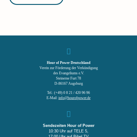
Hour of Power Deutschland
Verein zur Förderung der Verkündigung
des Evangeliums e.V.
Steinerne Furt 78
D-86167 Augsburg
Tel.: (+49) 0 8 21 / 420 96 96
E-Mail:
info@hourofpower.de
Sendezeiten Hour of Power
10:30 Uhr auf TELE 5,
17:00 Uhr auf Bibel TV