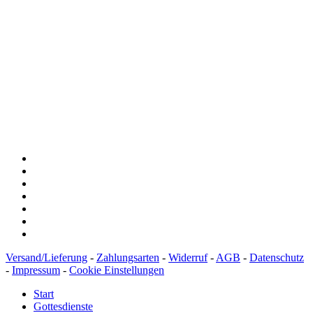
Spendenkonto
:
Baden-Württembergische Bank
BLZ: 600 501 01
Konto: 28 94 829
IBAN: DE43600501010002894829
BIC: SOLADEST600
Versand/Lieferung
-
Zahlungsarten
-
Widerruf
-
AGB
-
Datenschutz
-
Impressum
-
Cookie Einstellungen
Start
Gottesdienste