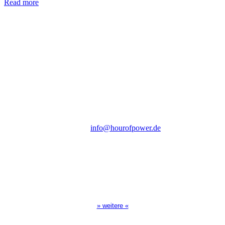
Read more
Hour of Power Deutschland
Verein zur Förderung der Verkündigung
des Evangeliums e.V.
Steinerne Furt 78
D-86167 Augsburg
Tel.: (+49) 0 8 21 / 420 96 96
E-Mail:
info@hourofpower.de
Sendezeiten Hour of Power
10:30 Uhr auf TELE 5,
17:00 Uhr auf Bibel TV
» weitere «