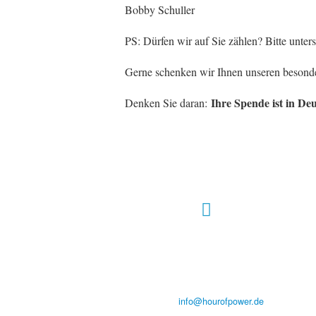
Bobby Schuller
PS: Dürfen wir auf Sie zählen? Bitte unte
Gerne schenken wir Ihnen unseren beson
Ihre Spende ist in De
Denken Sie daran:
Hour of Power Deutschland
Verein zur Förderung der Verkündigung
des Evangeliums e.V.
Steinerne Furt 78
D-86167 Augsburg
Tel.: (+49) 0 8 21 / 420 96 96
E-Mail:
info@hourofpower.de