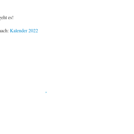
geht es!
anach:
Kalender 2022
Spendenkonto
:
Baden-Württembergische Bank
BLZ: 600 501 01
Konto: 28 94 829
IBAN: DE43600501010002894829
BIC: SOLADEST600