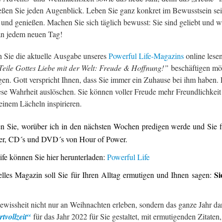
ßen Sie jeden Augenblick. Leben Sie ganz konkret im Bewusstsein sei
 und genießen. Machen Sie sich täglich bewusst: Sie sind geliebt und 
 an jedem neuen Tag!
 Sie die aktuelle Ausgabe unseres
Powerful Life-Magazins
online lese
Teile Gottes Liebe mit der Welt: Freude & Hoffnung!”
beschäftigen möc
igen. Gott verspricht Ihnen, dass Sie immer ein Zuhause bei ihm haben
iese Wahrheit auslöschen. Sie können voller Freude mehr Freundlichke
inem Lächeln inspirieren.
n Sie, worüber ich in den nächsten Wochen predigen werde und Sie fi
er, CD´s und DVD´s von Hour of Power.
fe können Sie hier herunterladen:
Powerful Life
Si
elles Magazin soll Sie für Ihren Alltag ermutigen und Ihnen sagen:
ewissheit nicht nur an Weihnachten erleben, sondern das ganze Jahr d
tvollzeit“
für das Jahr 2022 für Sie gestaltet, mit ermutigenden Zita