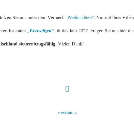
rstützen Sie uns unter dem Vermerk
„Weihnachten“
. Nur mit Ihrer Hilfe 
deren Kalender
„Wertvollzeit“
für das Jahr 2022. Fragen Sie uns hier d
utschland steuerabzugsfähig.
Vielen Dank!
Sendezeiten Hour of Power
10:30 Uhr auf TELE 5,
17:00 Uhr auf Bibel TV
» weitere «