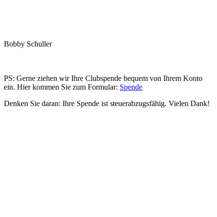
Bobby Schuller
PS: Gerne ziehen wir Ihre Clubspende bequem von Ihrem Konto
ein. Hier kommen Sie zum Formular:
Spende
Denken Sie daran: Ihre Spende ist steuerabzugsfähig. Vielen Dank!
Hour of Power Deutschland
Verein zur Förderung der Verkündigung
des Evangeliums e.V.
Steinerne Furt 78
D-86167 Augsburg