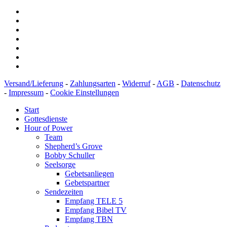
Versand/Lieferung
-
Zahlungsarten
-
Widerruf
-
AGB
-
Datenschutz
-
Impressum
-
Cookie Einstellungen
Start
Gottesdienste
Hour of Power
Team
Shepherd’s Grove
Bobby Schuller
Seelsorge
Gebetsanliegen
Gebetspartner
Sendezeiten
Empfang TELE 5
Empfang Bibel TV
Empfang TBN