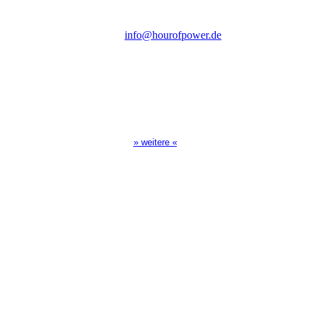
Tel.: (+49) 0 8 21 / 420 96 96
E-Mail:
info@hourofpower.de
Sendezeiten Hour of Power
10:30 Uhr auf TELE 5,
17:00 Uhr auf Bibel TV
» weitere «
Spendenkonto
:
Baden-Württembergische Bank
BLZ: 600 501 01
Konto: 28 94 829
IBAN: DE43600501010002894829
BIC: SOLADEST600