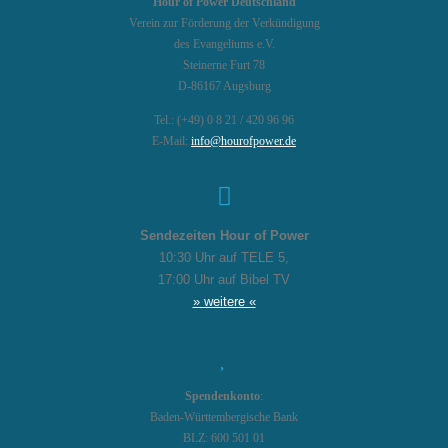
Hour of Power Deutschland
Verein zur Förderung der Verkündigung
des Evangeliums e.V.
Steinerne Furt 78
D-86167 Augsburg
Tel.: (+49) 0 8 21 / 420 96 96
E-Mail:
info@hourofpower.de
Sendezeiten Hour of Power
10:30 Uhr auf TELE 5,
17:00 Uhr auf Bibel TV
» weitere «
Spendenkonto
:
Baden-Württembergische Bank
BLZ: 600 501 01