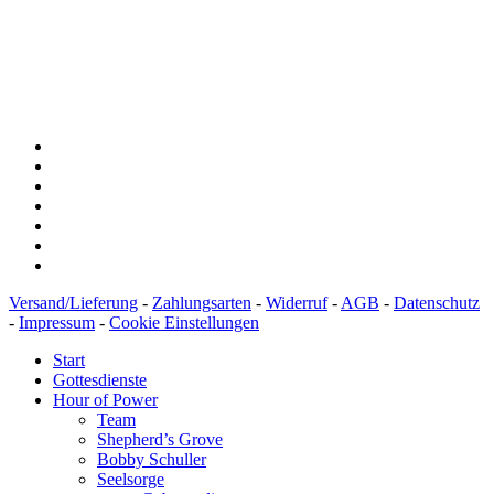
Konto: 28 94 829
IBAN: DE43600501010002894829
BIC: SOLADEST600
Versand/Lieferung
-
Zahlungsarten
-
Widerruf
-
AGB
-
Datenschutz
-
Impressum
-
Cookie Einstellungen
Start
Gottesdienste
Hour of Power
Team
Shepherd’s Grove
Bobby Schuller
Seelsorge