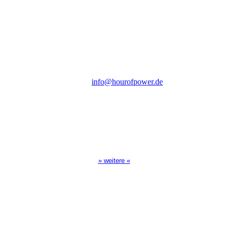
des Evangeliums e.V.
Steinerne Furt 78
D-86167 Augsburg
Tel.: (+49) 0 8 21 / 420 96 96
E-Mail:
info@hourofpower.de
Sendezeiten Hour of Power
10:30 Uhr auf TELE 5,
17:00 Uhr auf Bibel TV
» weitere «
Spendenkonto
:
Baden-Württembergische Bank
BLZ: 600 501 01