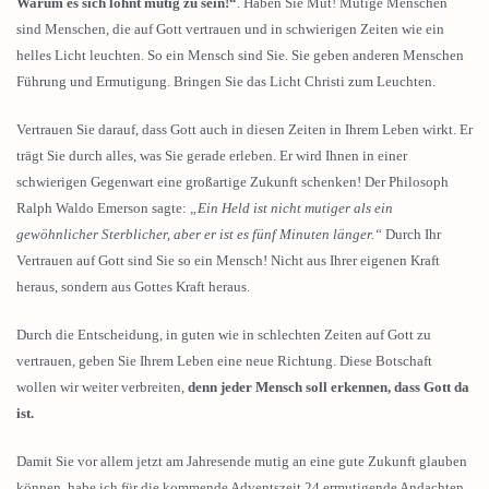
Warum es sich lohnt mutig zu sein!“
. Haben Sie Mut! Mutige Menschen
sind Menschen, die auf Gott vertrauen und in schwierigen Zeiten wie ein
helles Licht leuchten. So ein Mensch sind Sie. Sie geben anderen Menschen
Führung und Ermutigung. Bringen Sie das Licht Christi zum Leuchten.
Vertrauen Sie darauf, dass Gott auch in diesen Zeiten in Ihrem Leben wirkt. Er
trägt Sie durch alles, was Sie gerade erleben. Er wird Ihnen in einer
schwierigen Gegenwart eine großartige Zukunft schenken! Der Philosoph
Ralph Waldo Emerson sagte:
„Ein Held ist nicht mutiger als ein
gewöhnlicher Sterblicher, aber er ist es fünf Minuten länger.“
Durch Ihr
Vertrauen auf Gott sind Sie so ein Mensch! Nicht aus Ihrer eigenen Kraft
heraus, sondern aus Gottes Kraft heraus.
Durch die Entscheidung, in guten wie in schlechten Zeiten auf Gott zu
vertrauen, geben Sie Ihrem Leben eine neue Richtung. Diese Botschaft
wollen wir weiter verbreiten,
denn jeder Mensch soll erkennen, dass Gott da
ist.
Damit Sie vor allem jetzt am Jahresende mutig an eine gute Zukunft glauben
können, habe ich für die kommende Adventszeit 24 ermutigende Andachten