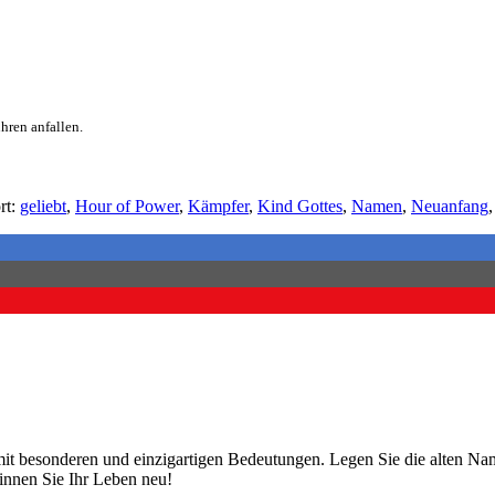
hren anfallen.
rt:
geliebt
,
Hour of Power
,
Kämpfer
,
Kind Gottes
,
Namen
,
Neuanfang
e mit besonderen und einzigartigen Bedeutungen. Legen Sie die alten 
nnen Sie Ihr Leben neu!