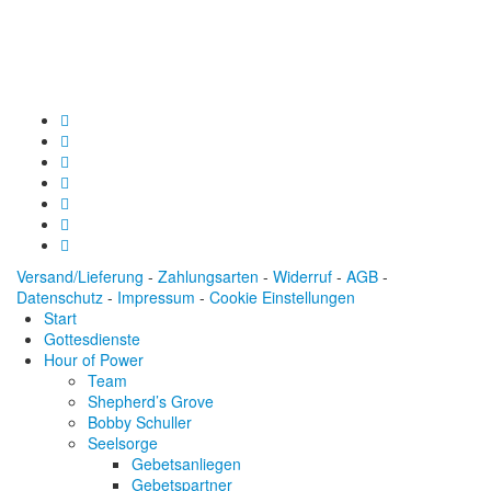
Konto: 28 94 829
IBAN: DE43600501010002894829
BIC: SOLADEST600
Versand/Lieferung
-
Zahlungsarten
-
Widerruf
-
AGB
-
Datenschutz
-
Impressum
-
Cookie Einstellungen
Start
Gottesdienste
Hour of Power
Team
Shepherd’s Grove
Bobby Schuller
Seelsorge
Gebetsanliegen
Gebetspartner