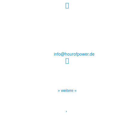
Hour of Power Deutschland
Verein zur Förderung der Verkündigung
des Evangeliums e.V.
Steinerne Furt 78
D-86167 Augsburg
Tel.: (+49) 0 8 21 / 420 96 96
E-Mail:
info@hourofpower.de
Sendezeiten Hour of Power
10:30 Uhr auf TELE 5,
17:00 Uhr auf Bibel TV
» weitere «
Spendenkonto
:
Baden-Württembergische Bank
BLZ: 600 501 01