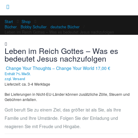
Start
Shop
Bücher
,
Bobby Schuller
,
deutsche Bücher
Leben im Reich Gottes – Was es bedeutet Jesus nachzufolgen
Leben im Reich Gottes – Was es
bedeutet Jesus nachzufolgen
Change Your Thoughts – Change Your World
17,00
€
Enthält 7% MwSt.
zzgl.
Versand
Lieferzeit: ca. 3-4 Werktage
Bei Lieferungen in Nicht-EU-Länder können zusätzliche Zölle, Steuern und
Gebühren anfallen.
Gott beruft Sie zu einem Ziel, das größer ist als Sie, als Ihre
Familie und Ihre Umstände. Folgen Sie der Einladung und
reagieren Sie mit Freude und Hingabe.