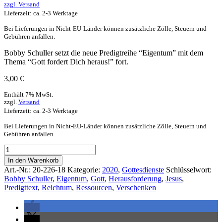
zzgl.
Versand
Lieferzeit: ca. 2-3 Werktage
Bei Lieferungen in Nicht-EU-Länder können zusätzliche Zölle, Steuern und
Gebühren anfallen.
Bobby Schuller setzt die neue Predigtreihe “Eigentum” mit dem
Thema “Gott fordert Dich heraus!” fort.
3,00
€
Enthält 7% MwSt.
zzgl.
Versand
Lieferzeit: ca. 2-3 Werktage
Bei Lieferungen in Nicht-EU-Länder können zusätzliche Zölle, Steuern und
Gebühren anfallen.
In den Warenkorb
Art.-Nr.:
20-226-18
Kategorie:
2020
,
Gottesdienste
Schlüsselwort:
Bobby Schuller
,
Eigentum
,
Gott
,
Herausforderung
,
Jesus
,
Predigttext
,
Reichtum
,
Ressourcen
,
Verschenken