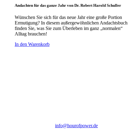
Andachten für das ganze Jahr von Dr. Robert Harold Schuller
Wünschen Sie sich für das neue Jahr eine große Portion
Ermutigung? In diesem außergewöhnlichen Andachtsbuch
finden Sie, was Sie zum Überleben im ganz „normalen“
Alltag brauchen!
In den Warenkorb
Hour of Power Deutschland
Verein zur Förderung der Verkündigung
des Evangeliums e.V.
Steinerne Furt 78
D-86167 Augsburg
Tel.: (+49) 0 8 21 / 420 96 96
E-Mail:
info@hourofpower.de