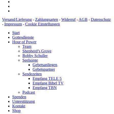
Versand/Lieferung
-
Zahlungsarten
-
Widerruf
-
AGB
-
Datenschutz
-
Impressum
-
Cookie Einstellungen
Start
Gottesdienste
Hour of Power
Team
Shepherd’s Grove
Bobby Schuller
Seelsorge
Gebetsanliegen
Gebetspartner
Sendezeiten
Empfang TELE 5
Empfang Bibel TV
Empfang TBN
Podcast
Spenden
Unterstützung
Kontakt
Shop