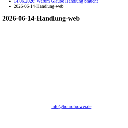
14.06.2026: Warum Glaube Handlung braucht
2026-06-14-Handlung-web
2026-06-14-Handlung-web
Hour of Power Deutschland
Verein zur Förderung der Verkündigung
des Evangeliums e.V.
Steinerne Furt 78
D-86167 Augsburg
Tel.: (+49) 0 8 21 / 420 96 96
E-Mail:
info@hourofpower.de
Sendezeiten Hour of Power