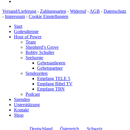
Versand/Lieferung
-
Zahlungsarten
-
Widerruf
-
AGB
-
Datenschutz
-
Impressum
-
Cookie Einstellungen
Start
Gottesdienste
Hour of Power
Team
Shepherd’s Grove
Bobby Schuller
Seelsorge
Gebetsanliegen
Gebetspartner
Sendezeiten
Empfang TELE 5
Empfang Bibel TV
Empfang TBN
Podcast
Spenden
Unterstützung
Kontakt
Shop
Deutschland
Österreich
Schweiz