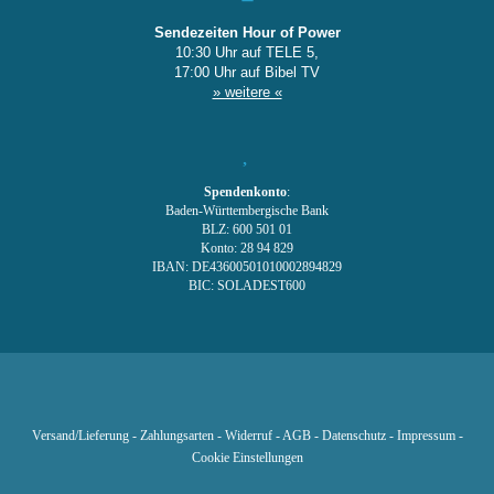
Sendezeiten Hour of Power
10:30 Uhr auf TELE 5,
17:00 Uhr auf Bibel TV
» weitere «
Spendenkonto
:
Baden-Württembergische Bank
BLZ: 600 501 01
Konto: 28 94 829
IBAN: DE43600501010002894829
BIC: SOLADEST600
Versand/Lieferung
-
Zahlungsarten
-
Widerruf
-
AGB
-
Datenschutz
-
Impressum
-
Cookie Einstellungen