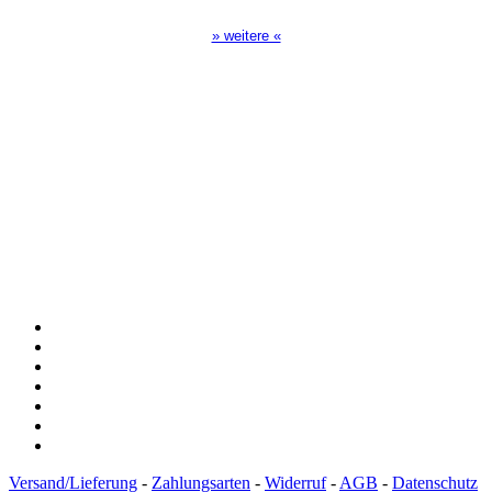
» weitere «
Spendenkonto
:
Baden-Württembergische Bank
BLZ: 600 501 01
Konto: 28 94 829
IBAN: DE43600501010002894829
BIC: SOLADEST600
Versand/Lieferung
-
Zahlungsarten
-
Widerruf
-
AGB
-
Datenschutz