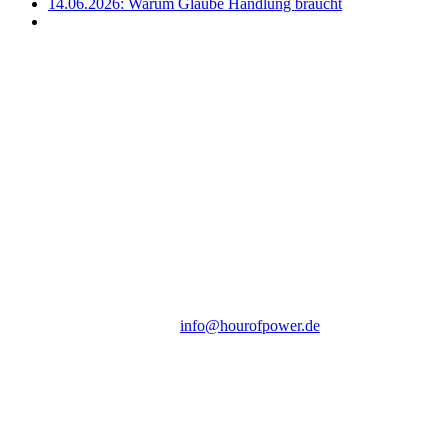
14.06.2026: Warum Glaube Handlung braucht
Hour of Power Deutschland
Verein zur Förderung der Verkündigung
des Evangeliums e.V.
Steinerne Furt 78
D-86167 Augsburg
Tel.: (+49) 0 8 21 / 420 96 96
E-Mail:
info@hourofpower.de
Sendezeiten Hour of Power
10:30 Uhr auf TELE 5,
17:00 Uhr auf Bibel TV