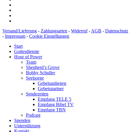
Versand/Lieferung
-
Zahlungsarten
-
Widerruf
-
AGB
-
Datenschutz
-
Impressum
-
Cookie Einstellungen
Start
Gottesdienste
Hour of Power
Team
Shepherd’s Grove
Bobby Schuller
Seelsorge
Gebetsanliegen
Gebetspartner
Sendezeiten
Empfang TELE 5
Empfang Bibel TV
Empfang TBN
Podcast
Spenden
Unterstützung
Kontakt