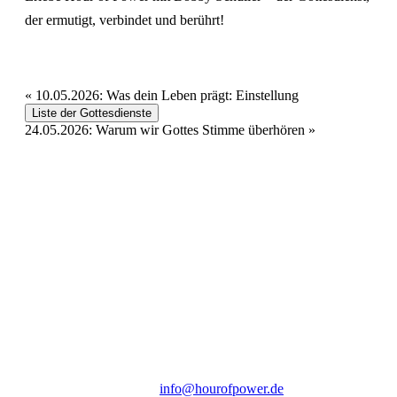
der ermutigt, verbindet und berührt!
«
10.05.2026: Was dein Leben prägt: Einstellung
Liste der Gottesdienste
24.05.2026: Warum wir Gottes Stimme überhören
»
Hour of Power Deutschland
Verein zur Förderung der Verkündigung
des Evangeliums e.V.
Steinerne Furt 78
D-86167 Augsburg
Tel.: (+49) 0 8 21 / 420 96 96
E-Mail:
info@hourofpower.de