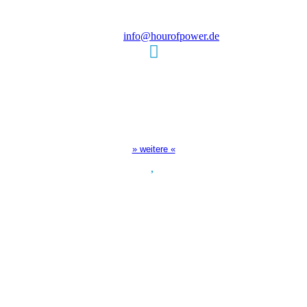
Tel.: (+49) 0 8 21 / 420 96 96
E-Mail:
info@hourofpower.de
Sendezeiten Hour of Power
10:30 Uhr auf TELE 5,
17:00 Uhr auf Bibel TV
» weitere «
Spendenkonto
:
Baden-Württembergische Bank
BLZ: 600 501 01
Konto: 28 94 829
IBAN: DE43600501010002894829