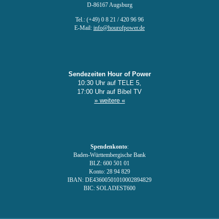
D-86167 Augsburg
Tel.: (+49) 0 8 21 / 420 96 96
E-Mail:
info@hourofpower.de
Sendezeiten Hour of Power
10:30 Uhr auf TELE 5,
17:00 Uhr auf Bibel TV
» weitere «
Spendenkonto
:
Baden-Württembergische Bank
BLZ: 600 501 01
Konto: 28 94 829
IBAN: DE43600501010002894829
BIC: SOLADEST600