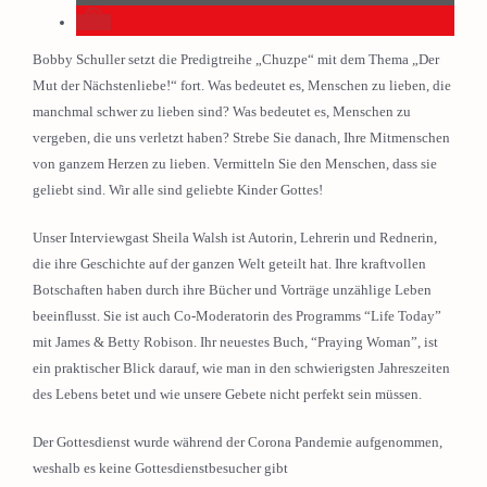
Bobby Schuller setzt die Predigtreihe „Chuzpe“ mit dem Thema „Der
Mut der Nächstenliebe!“ fort. Was bedeutet es, Menschen zu lieben, die
manchmal schwer zu lieben sind? Was bedeutet es, Menschen zu
vergeben, die uns verletzt haben? Strebe Sie danach, Ihre Mitmenschen
von ganzem Herzen zu lieben. Vermitteln Sie den Menschen, dass sie
geliebt sind. Wir alle sind geliebte Kinder Gottes!
Unser Interviewgast Sheila Walsh ist Autorin, Lehrerin und Rednerin,
die ihre Geschichte auf der ganzen Welt geteilt hat. Ihre kraftvollen
Botschaften haben durch ihre Bücher und Vorträge unzählige Leben
beeinflusst. Sie ist auch Co-Moderatorin des Programms “Life Today”
mit James & Betty Robison. Ihr neuestes Buch, “Praying Woman”, ist
ein praktischer Blick darauf, wie man in den schwierigsten Jahreszeiten
des Lebens betet und wie unsere Gebete nicht perfekt sein müssen.
Der Gottesdienst wurde während der Corona Pandemie aufgenommen,
weshalb es keine Gottesdienstbesucher gibt