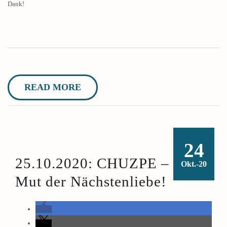
Dank!
READ MORE
24
25.10.2020: CHUZPE – Der
Okt.-20
Mut der Nächstenliebe!