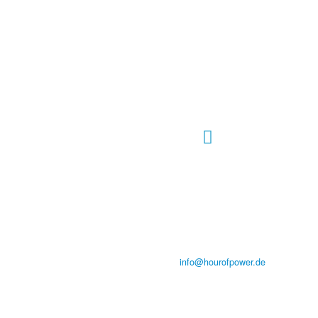
Hour of Power Deutschland
Verein zur Förderung der Verkündigung
des Evangeliums e.V.
Steinerne Furt 78
D-86167 Augsburg
Tel.: (+49) 0 8 21 / 420 96 96
E-Mail:
info@hourofpower.de