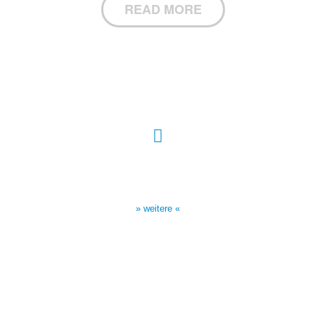
READ MORE
Sendezeiten Hour of Power
10:30 Uhr auf TELE 5,
17:00 Uhr auf Bibel TV
» weitere «