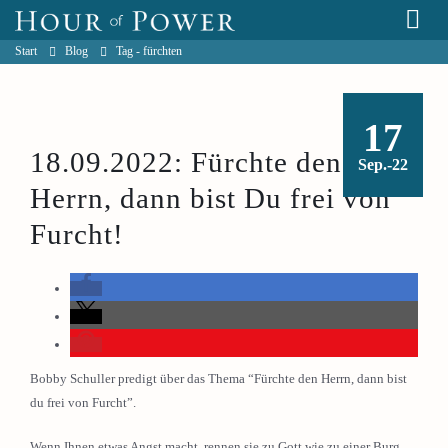
Start
Blog
Tag -
fürchten
17
18.09.2022: Fürchte den
Sep.-22
Herrn, dann bist Du frei von
Furcht!
Bobby Schuller predigt über das Thema “Fürchte den Herrn, dann bist
du frei von Furcht”.
Wenn Ihnen etwas Angst macht, rennen sie zu Gott wie zu einer Burg.