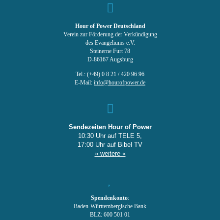
Hour of Power Deutschland
Verein zur Förderung der Verkündigung
des Evangeliums e.V.
Steinerne Furt 78
D-86167 Augsburg
Tel.: (+49) 0 8 21 / 420 96 96
E-Mail:
info@hourofpower.de
Sendezeiten Hour of Power
10:30 Uhr auf TELE 5,
17:00 Uhr auf Bibel TV
» weitere «
Spendenkonto
:
Baden-Württembergische Bank
BLZ: 600 501 01