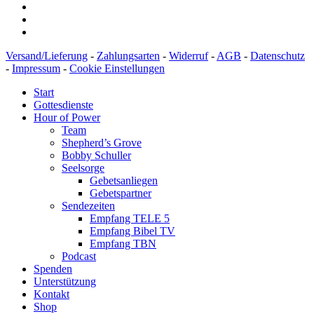
Versand/Lieferung
-
Zahlungsarten
-
Widerruf
-
AGB
-
Datenschutz
-
Impressum
-
Cookie Einstellungen
Start
Gottesdienste
Hour of Power
Team
Shepherd’s Grove
Bobby Schuller
Seelsorge
Gebetsanliegen
Gebetspartner
Sendezeiten
Empfang TELE 5
Empfang Bibel TV
Empfang TBN
Podcast
Spenden
Unterstützung
Kontakt
Shop