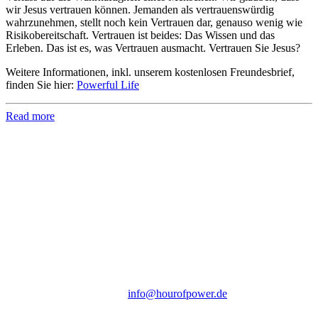
wir Jesus vertrauen können. Jemanden als vertrauenswürdig
wahrzunehmen, stellt noch kein Vertrauen dar, genauso wenig wie
Risikobereitschaft. Vertrauen ist beides: Das Wissen und das
Erleben. Das ist es, was Vertrauen ausmacht. Vertrauen Sie Jesus?
Weitere Informationen, inkl. unserem kostenlosen Freundesbrief,
finden Sie hier:
Powerful Life
Read more
Hour of Power Deutschland
Verein zur Förderung der Verkündigung
des Evangeliums e.V.
Steinerne Furt 78
D-86167 Augsburg
Tel.: (+49) 0 8 21 / 420 96 96
E-Mail:
info@hourofpower.de