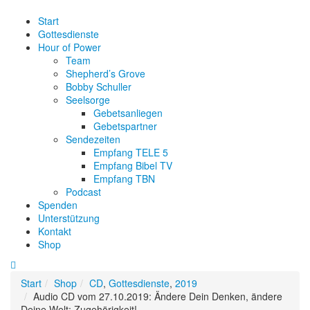
Start
Gottesdienste
Hour of Power
Team
Shepherd’s Grove
Bobby Schuller
Seelsorge
Gebetsanliegen
Gebetspartner
Sendezeiten
Empfang TELE 5
Empfang Bibel TV
Empfang TBN
Podcast
Spenden
Unterstützung
Kontakt
Shop
Start
Shop
CD
,
Gottesdienste
,
2019
Audio CD vom 27.10.2019: Ändere Dein Denken, ändere
Deine Welt: Zugehörigkeit!