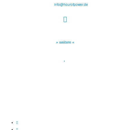
Tel.: (+49) 0 8 21 / 420 96 96
E-Mail:
info@hourofpower.de
Sendezeiten Hour of Power
10:30 Uhr auf TELE 5,
17:00 Uhr auf Bibel TV
» weitere «
Spendenkonto
:
Baden-Württembergische Bank
BLZ: 600 501 01
Konto: 28 94 829
IBAN: DE43600501010002894829
BIC: SOLADEST600