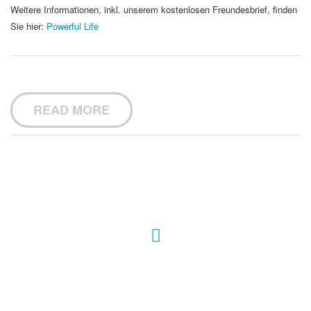
Weitere Informationen, inkl. unserem kostenlosen Freundesbrief, finden
Sie hier:
Powerful Life
READ MORE
Hour of Power Deutschland
Verein zur Förderung der Verkündigung
des Evangeliums e.V.
Steinerne Furt 78
D-86167 Augsburg