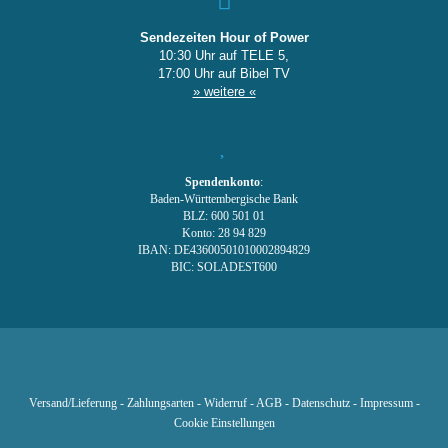
Sendezeiten Hour of Power
10:30 Uhr auf TELE 5,
17:00 Uhr auf Bibel TV
» weitere «
Spendenkonto
:
Baden-Württembergische Bank
BLZ: 600 501 01
Konto: 28 94 829
IBAN: DE43600501010002894829
BIC: SOLADEST600
Versand/Lieferung
-
Zahlungsarten
-
Widerruf
-
AGB
-
Datenschutz
-
Impressum
-
Cookie Einstellungen