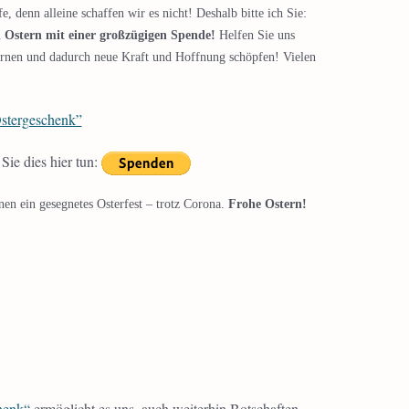
e, denn alleine schaffen wir es nicht! Deshalb bitte ich Sie:
n Ostern mit einer großzügigen Spende!
Helfen Sie uns
ernen und dadurch neue Kraft und Hoffnung schöpfen! Vielen
stergeschenk”
ie dies hier tun:
nen ein gesegnetes Osterfest – trotz Corona.
Frohe Ostern!
henk“
ermöglicht es uns, auch weiterhin Botschaften