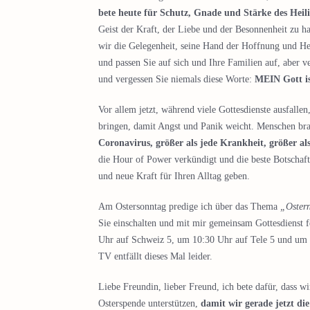
bete heute für Schutz, Gnade und Stärke des Heilig
Geist der Kraft, der Liebe und der Besonnenheit zu h
wir die Gelegenheit, seine Hand der Hoffnung und Hei
und passen Sie auf sich und Ihre Familien auf, aber v
und vergessen Sie niemals diese Worte:
MEIN Gott ist
Vor allem jetzt, während viele Gottesdienste ausfalle
bringen, damit Angst und Panik weicht. Menschen br
Coronavirus, größer als jede Krankheit, größer al
die Hour of Power verkündigt und die beste Botschaft,
und neue Kraft für Ihren Alltag geben.
Am Ostersonntag predige ich über das Thema
„Ostern
Sie einschalten und mit mir gemeinsam Gottesdienst 
Uhr auf Schweiz 5, um 10:30 Uhr auf Tele 5 und um 
TV entfällt dieses Mal leider.
Liebe Freundin, lieber Freund, ich bete dafür, dass w
Osterspende unterstützen,
damit wir gerade jetzt di