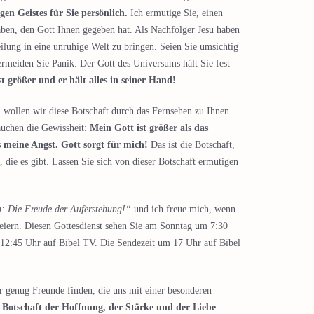
en Geistes für Sie persönlich.
Ich ermutige Sie, einen
aben, den Gott Ihnen gegeben hat. Als Nachfolger Jesu haben
lung in eine unruhige Welt zu bringen. Seien Sie umsichtig
ermeiden Sie Panik. Der Gott des Universums hält Sie fest
 größer und er hält alles in seiner Hand!
n, wollen wir diese Botschaft durch das Fernsehen zu Ihnen
auchen die Gewissheit:
Mein Gott ist größer als das
s meine Angst. Gott sorgt für mich!
Das ist die Botschaft,
 die es gibt. Lassen Sie sich von dieser Botschaft ermutigen
: Die Freude der Auferstehung!“
und ich freue mich, wenn
feiern. Diesen Gottesdienst sehen Sie am Sonntag um 7:30
12:45 Uhr auf Bibel TV. Die Sendezeit um 17 Uhr auf Bibel
ir genug Freunde finden, die uns mit einer besonderen
e Botschaft der Hoffnung, der Stärke und der Liebe