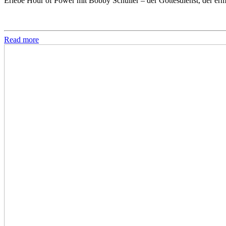
Erlebe Hour of Power mit Bobby Schuller – der Gottesdienst, der ermu
Read more