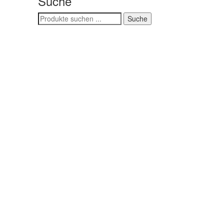
Suche
Search
Suche
for: