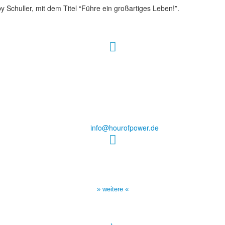
 Schuller, mit dem Titel “Führe ein großartiges Leben!”.
Hour of Power Deutschland
Verein zur Förderung der Verkündigung
des Evangeliums e.V.
Steinerne Furt 78
D-86167 Augsburg
Tel.: (+49) 0 8 21 / 420 96 96
E-Mail:
info@hourofpower.de
Sendezeiten Hour of Power
10:30 Uhr auf TELE 5,
17:00 Uhr auf Bibel TV
» weitere «