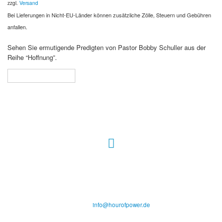
zzgl.
Versand
Bei Lieferungen in Nicht-EU-Länder können zusätzliche Zölle, Steuern und Gebühren
anfallen.
Sehen Sie ermutigende Predigten von Pastor Bobby Schuller aus der
Reihe “Hoffnung”.
In den Warenkorb
Hour of Power Deutschland
Verein zur Förderung der Verkündigung
des Evangeliums e.V.
Steinerne Furt 78
D-86167 Augsburg
Tel.: (+49) 0 8 21 / 420 96 96
E-Mail:
info@hourofpower.de