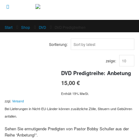
Start
Shop
DVD
DVD Predigtreihen
Sortierung:
zeige:
DVD Predigtreihe: Anbetung
15,00
€
Enthält 19% MwSt.
zzgl.
Versand
Bei Lieferungen in Nicht-EU-Länder können zusätzliche Zölle, Steuern und Gebühren
anfallen.
Sehen Sie ermutigende Predigten von Pastor Bobby Schuller aus der
Reihe “Anbetung!”.