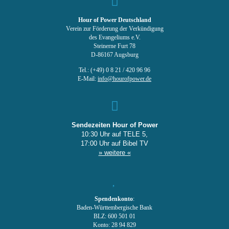
Hour of Power Deutschland
Verein zur Förderung der Verkündigung
des Evangeliums e.V.
Steinerne Furt 78
D-86167 Augsburg
Tel.: (+49) 0 8 21 / 420 96 96
E-Mail:
info@hourofpower.de
Sendezeiten Hour of Power
10:30 Uhr auf TELE 5,
17:00 Uhr auf Bibel TV
» weitere «
Spendenkonto
:
Baden-Württembergische Bank
BLZ: 600 501 01
Konto: 28 94 829