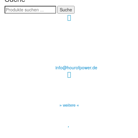
Search
Suche
for:
Hour of Power Deutschland
Verein zur Förderung der Verkündigung
des Evangeliums e.V.
Steinerne Furt 78
D-86167 Augsburg
Tel.: (+49) 0 8 21 / 420 96 96
E-Mail:
info@hourofpower.de
Sendezeiten Hour of Power
10:30 Uhr auf TELE 5,
17:00 Uhr auf Bibel TV
» weitere «
Spendenkonto
: