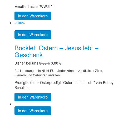
Emaille-Tasse “WWJT”!
In den Warenkorb
-100%
In den Warenkorb
Booklet: Ostern – Jesus lebt –
Geschenk
Original
Current
Bisher bei uns
3,00
€
0,00
€
price
price
Bei Lieferungen in Nicht-EU-Länder können zusätzliche Zölle,
was:
is:
Steuern und Gebühren anfallen.
3,00 €.
0,00 €.
Predigttext der Osterpredigt “Ostern: Jesus lebt” von Bobby
Schuller.
In den Warenkorb
In den Warenkorb