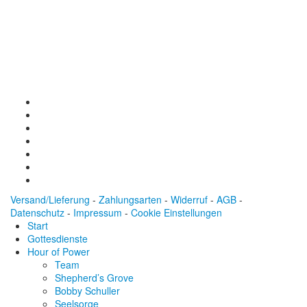
Baden-Württembergische Bank
BLZ: 600 501 01
Konto: 28 94 829
IBAN: DE43600501010002894829
BIC: SOLADEST600
Versand/Lieferung
-
Zahlungsarten
-
Widerruf
-
AGB
-
Datenschutz
-
Impressum
-
Cookie Einstellungen
Start
Gottesdienste
Hour of Power
Team
Shepherd’s Grove
Bobby Schuller
Seelsorge