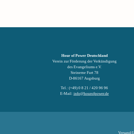
Hour of Power Deutschland
Verein zur Förderung der Verkündigung
des Evangeliums e.V.
Steinerne Furt 78
D-86167 Augsburg
Tel.: (+49) 0 8 21 / 420 96 96
E-Mail:
info@hourofpower.de
Versand/L