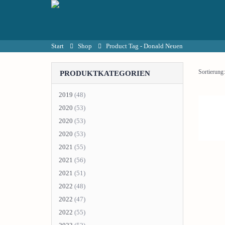
Start
Shop
Product Tag -
Donald Neuen
Sortierung:
PRODUKTKATEGORIEN
2019
(48)
2020
(53)
2020
(53)
2020
(53)
2021
(55)
2021
(56)
2021
(51)
2022
(48)
2022
(47)
2022
(55)