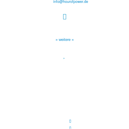
E-Mail:
info@hourofpower.de
Sendezeiten Hour of Power
10:30 Uhr auf TELE 5,
17:00 Uhr auf Bibel TV
» weitere «
Spendenkonto
:
Baden-Württembergische Bank
BLZ: 600 501 01
Konto: 28 94 829
IBAN: DE43600501010002894829
BIC: SOLADEST600