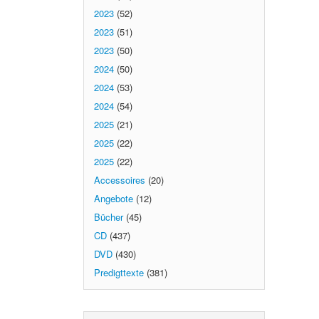
2023
(52)
2023
(51)
2023
(50)
2024
(50)
2024
(53)
2024
(54)
2025
(21)
2025
(22)
2025
(22)
Accessoires
(20)
Angebote
(12)
Bücher
(45)
CD
(437)
DVD
(430)
Predigttexte
(381)