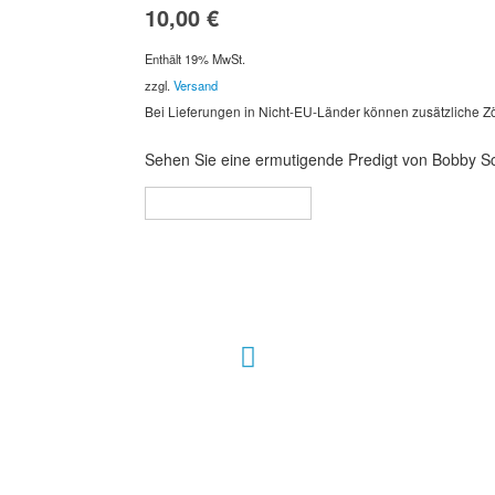
10,00
€
Enthält 19% MwSt.
zzgl.
Versand
Bei Lieferungen in Nicht-EU-Länder können zusätzliche Zö
Sehen Sie eine ermutigende Predigt von Bobby Sch
In den Warenkorb
Hour of Power Deutschland
Verein zur Förderung der Verkündigung
des Evangeliums e.V.
Steinerne Furt 78
D-86167 Augsburg
Tel.: (+49) 0 8 21 / 420 96 96